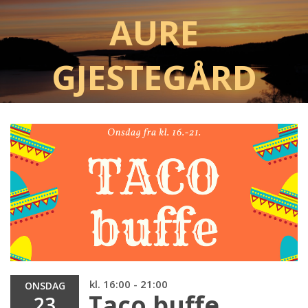
Aure
Gjestegård
kl. 16:00 - 21:00
ONSDAG
Taco buffe
23